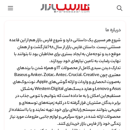
درباره ما
شروع هر مسیری یک داستانی دارد و شروع فارس بازار هم از این قاعده
مستثنی نیست. داستان فارس بازار از سال ۹۸ آغاز گشت و از همان
موقع دید و توجه‌مان به ایجاد بستری برای مخاطبان بود تا بتوانند با
نهایت رضایت به تامین نیازهای خود بپردازند.
تدارک دیدن سبدی کامل از محصولات IT و همراه شدن با برندهای
معتبری چون Anker، Zotac، Antec، Crucial، Creative و Baseus
به‌صورت انحصاری و واردات و ارائه گوشی‌های Apple، نوت‌بوک‌های
Asus و Lenovo و هارد دیسک‌های Western Digital به‌شکل
مستقیم این امکان را به ما داده است که بتوانیم با تنوعی جذاب در
برابر دیدگان مشتریان قرار گرفته تا در کلیه زمینه‌های توسعه‌ای و
تفریحی بتوانند سیستم رایانه‌ای برای خود تهیه نمایند و یا با استفاده از
محصولات ارائه شده در حوزه سرگرمی و لوازم جانبی ملزومات مورد نیاز
زندگی خود را از فارس بازار خریداری کنند.