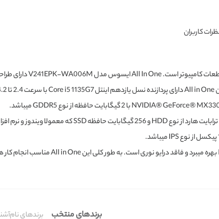
ظرات کاربران
دو نوع حافظه ذخیره سازی در این All In One وجود دارد، 1 ترابای
این دستگاه از پورت های HDMI، USB3.0، USB 2.0، Lan
برندهای منتخب
برندهای نام‌آشنا