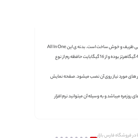
ایسوس یکی از برند های مطرح در زمینه تولید کامپیوتر و قطعات کامپیوتر است. All In One ایسوس مدل V241EPK-WA006M دارای طراحی ظریف و خوش ساخت است. بدنه ی این All In One
از جنس آلومینیوم بوده و دارای مقاومت خوبی میباشد. این All in One دارای پردازنده نسل یازدهم اینتل Core i5 1135G7 با سرعت 2.4 تا 4.2 گیگاهرتز بوده و از 16 گیگابایت حافظه رم از نوع
ت هارد از نوع HDD و 256 گیگابایت حافظه SSD که معمولا ویندوز و نرم افزار های مورد نیاز روی آن نصب میشود. صفحه نمایش
 بهره میبرد و فاقد درایو نوری است. به طور کلی این All in One مناسب انجام کار های روزمره میباشد و به وسیله آن میتوانید نرم افزار
 در فروشگاه فارس بازار