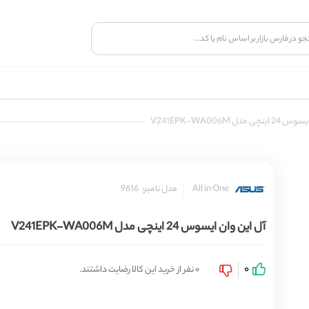
مدل V241EPK-WA006M
مدل نامبر:
9616
All in One
آل این وان ایسوس 24 اینچی مدل V241EPK-WA006M
0
0 نفر از خرید این کالا رضایت داشتند.