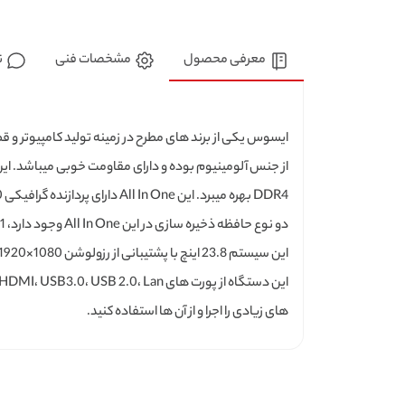
معرفی محصول
مشخصات فنی
ن
DDR4 بهره میبرد. این All In One دارای پردازنده گرافیکی NVIDIA® GeForce® MX330 با 2 گیگابایت حافظه از نوع GDDR5 میباشد.
این سیستم 23.8 اینچ با پشتیبانی از رزولوشن 1080×1920 پیکسل از نوع IPS میباشد.
های زیادی را اجرا و از آن ها استفاده کنید.