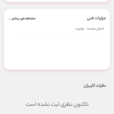
مناسب برای سفرهای کمپین میباشد.
شارژ 10 ساعته آن به مسافران اطمینان خاطر میدهد که تمامی سفر خود از
موسیقی لذت ببرند. توسط دانلود اپلیکیشن آن گزینه اکولایزرها فعال شده و
جزئیات فنی
مشاهده‌ی بیشتر ...
میتوانید بمی و تیزی صدا را تنظیم کنید همینطور با لینک شدن اپلیکیشن در
گوشیهای مختلف از امکانات مهمانی این اسپیکر بهرمند شوید. 84 درصد
اتصال‌دهنده:
بلوتوث
مصرف کنندگان این اسپیکر را به دوستان خود پیشنهاد کرده اند.
در بالای اسپیکر بندی طراحی شده تا بتوان به آسانی آن را آویزان کرد.
دابل آپ یعنی اتصال دو اسپیکر بلوتوث WONDERBOOM به یک دستگاه
پخش کننده. در واقع با دو اسپیکر و یک آهنگ که از موبایل پخش می شود
صدایی دو برابر را خواهید شنید. برای این کار کافی است تا هم زمان بر روی دو
لوگوی اسپیکر WONDERBOOM که بر روی آن قرار دارد کلیک کنید و چند
لحظه نگه دارید تا دابل آپ شود.
نظرات کاربران
تاکنون نظری ثبت نشده است