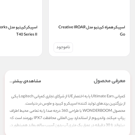
اسپیکر همراه کریتیو مدل Creative IROAR 
T40 Series II
Go
ناموجود
معرفی محصول
مشاهده‌ی بیشتر...
کمپانی Ultimate Ears یا به اختصار UE از شرکای تجاری کمپانی Logitech یکی
از بزرگترین برندهای تولید کننده اسپیکر و کیبرد و ماوس در دنیاست.
محصول WONDERBOOM با طراحی 360 درجه صدا را به تمامی محیط اطراف
پرتاپ میکند. واندربوم از استاندارد بین المللی محافظت IPX7 بهرمند است که
میتواند تا 30 دقیقه در عمق یک متری آب بدون آسیب سالم بماند همینطور در
مقابل ضربه و نفوذ گرد و غبار مقاوم است از این رو این اسپیکر گزینه ای