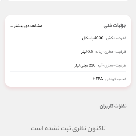
جزئیات فنی
مشاهده‌ی بیشتر ...
قدرت-مکش
4000 پاسکال
ظرفیت-مخزن-زباله
0.5 لیتر
ظرفیت-مخزن-آب
220 میلی لیتر
فیلتر-خروجی
HEPA
دارای Wi-Fi مدل MJSTG1
سایر-ویژگی-ها
دارای سیستم ضد گرد و غبار
نظرات کاربران
ظرفیت-باتری
5200 میلی آمپر
تاکنون نظری ثبت نشده است