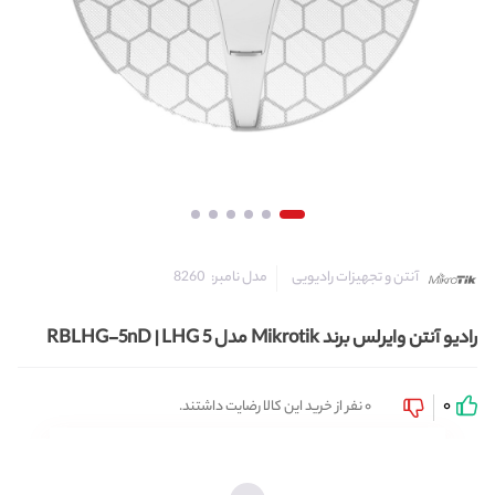
مدل نامبر:
8260
آنتن و تجهیزات رادیویی
رادیو آنتن وایرلس برند Mikrotik مدل RBLHG-5nD | LHG 5
0
0 نفر از خرید این کالا رضایت داشتند.