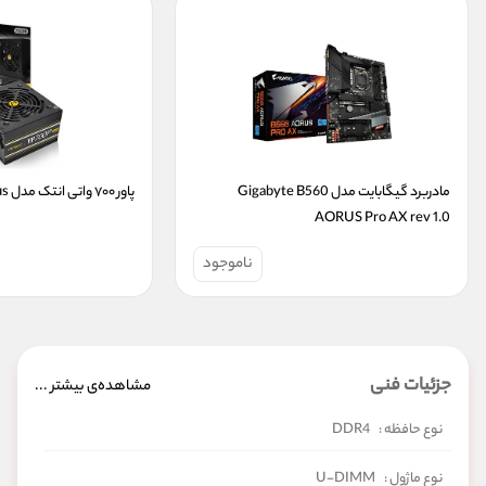
مادربرد گیگابایت مدل Gigabyte B560 
پاور ۷۰۰ واتی انتک مدل Antec VP700P Plus
AORUS Pro AX rev 1.0
ناموجود
جزئیات فنی
مشاهده‌ی بیشتر ...
نوع حافظه :
DDR4
نوع ماژول :
U-DIMM