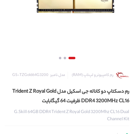
مدل نامبر:
GS-TZGold64G3200
رم کامپیوتر و لپ‌تاپ (RAM)
رم دسکتاپ دو کاناله جی اسکیل مدل Trident Z Royal Gold
DDR4 3200MHz CL16 ظرفیت 64 گیگابایت
G.Skill 64GB DDR4 Trident Z Royal Gold 3200Mhz CL16 Dual
Channel Kit