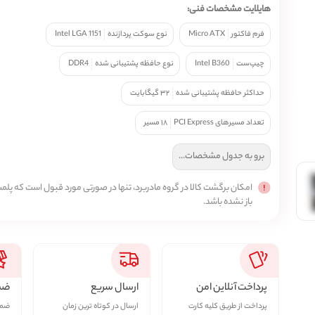
هایلایت مشخصات فنی:
فرم فاکتور
Micro ATX
نوع سوکت پردازنده
Intel LGA 1151
چیپ‌ست
Intel B360
نوع حافظه پشتیبانی شده
DDR4
حداکثر حافظه پشتیبانی شده
۳۲ گیگابایت
تعداد مسیرهای PCI Express
۱۸ مسیر
برو به جدول مشخصات...
امکان برگشت کالا در گروه مادربرد، تنها در صورتی مورد قبول است که پلمپ
باز نشده باشد.
پرداخت آنلاین امن
ارسال سریع
ضما
پرداخت از طریق کلیه کارت
ارسال در کوتاه ترین زمان
ضمان