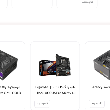
های شتاب
پاور ۷۵۰ واتی انتک مدل Antec 
مادربرد گیگابایت مدل Gigabyte 
M G750 GOLD
B560 AORUS Pro AX rev 1.0
ناموجود
ناموجود