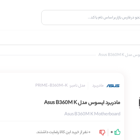
ل Asus B360M K
مدل نامبر:
PRIME-B360M-K
مادربرد
مادربرد ایسوس مدل Asus B360M K
Asus B360M K Motherboard
0
0 نفر از خرید این کالا رضایت داشتند.