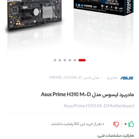
مدل نامبر:
PRIME-H310M-D
مادربرد
مادربرد ایسوس مدل Asus Prime H310 M-D
Asus Prime H310 M-D Motherboard
0
0 نفر از خرید این کالا رضایت داشتند.
هایلایت مشخصات فنی: