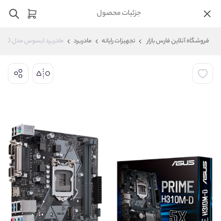
جزئیات محصول
فروشگاه آنلاین فارس بازار
تجهیزات رایانه
مادربرد
مادربرد ایسوس مدل Asus Prime H310 M-D