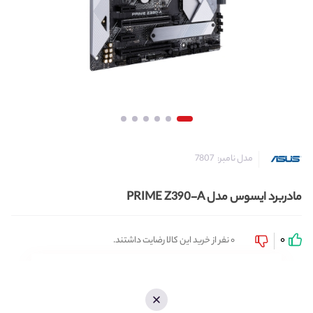
مدل نامبر:
7807
مادربرد ایسوس مدل PRIME Z390-A
0
0 نفر از خرید این کالا رضایت داشتند.