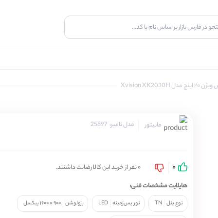
ل Xvision XK2030H
مدل نامبر:
25897
مانیتور
0
0 نفر از خرید این کالا رضایت داشتند.
هایلایت مشخصات فنی:
نوع پنل
TN
نور پس‌زمینه
LED
رزولوشن
۹۰۰ × ۱۶۰۰ پیکسل