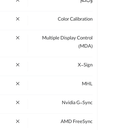
وب‌کم
Color Calibration
Multiple Display Control
(MDA)
X-Sign
MHL
Nvidia G-Sync
AMD FreeSync