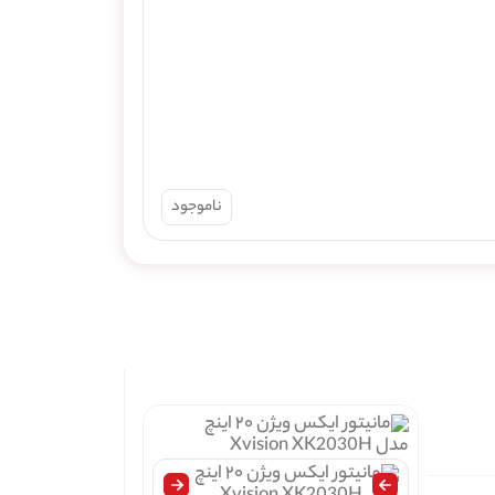
پاور ۷۵۰ واتی انتک مدل Antec ATOM G750 GOLD
ناموجود