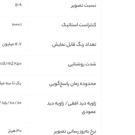
نسبت تصویر
۱۶:۹
کنتراست استاتیک
۱۰۰۰:۱
تعداد رنگ قابل نمایش
۱۶.۷ میلیون
شدت روشنایی
۲۵۰ cd/m2
محدوده زمان پاسخ‌گویی
یک تا سه میلی
زاویه دید افقی/ زاویه دید
/۸۰/۸۰ (Typ.)(CR≥۱۰)
عمودی
نرخ به‌روز رسانی تصویر
۳۰ هرتز