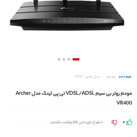
مدل نامبر:
5547
مودم
مودم روتر بی سیم VDSL/ADSL تی پی لینک مدل Archer
VR400
0
0 نفر از خرید این کالا رضایت داشتند.