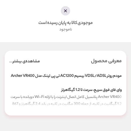
موجودی کالا به پایان رسیده است
ناموجود
معرفی محصول
مشاهده‌ی بیشتر...
مودم روتر
VDSL/ADSL
بیسیم
AC1200
تی پی لینک مدل
Archer VR400
وای فای فوق سریع، سرعت تا 1.2 گیگاهرتز
Archer VR400 پتانسیل کامل اتصال اینترنت را با ارائه Wi-Fi دوبانده با سرعت
1.2 گیگابیت در ثانیه، از جمله 300 مگابیت در ثانیه در باند 2.4 گیگاهرتز و 867
مگابیت در ثانیه در باند 5 گیگاهرتزی تضمین میکند. از بین بردن تاخیر و بافر
کردن بسته های داده از جمله وظایف اصلی این مودم روتر می باشد.