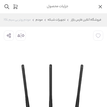
جزئیات محصول
فروشگاه آنلاین فارس بازار
تجهیزات شبکه
مودم
مودم روتر بی سیم VDSL/ADSL تی پی لینک مدل Archer VR400