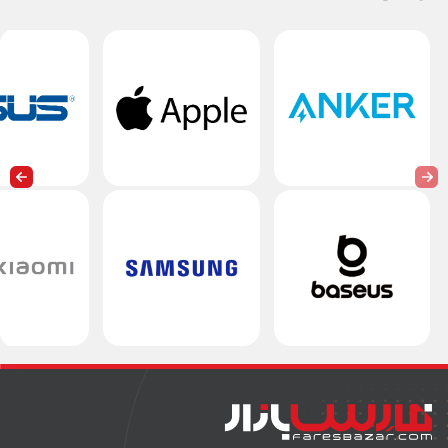
است و با باز شدن درب دستگاه، قاب داخلی بالا آمده و کار با صفحه کلید را برای
کاربر آسان تر میکند. اصلی ترین ویژگی این دستگاه سبک بودن وزن آن با توجه
به 15.6 اینچی بودن آن و نسبت بالای صفحه نمایش به قاب دور آن است.
قاب پشتی لپ تاپ از جنس پلاستیک باکیفیت بالا می باشد که علاوه بر
استحکام مطلوب، به سبک شدن وزن لپ تاپ نیز کمک شایانی کرده است (البته
در نگاه اول جنس لپ تاپ فلزی به نظر می آید). قرار گرفتن لوگو ایسوس در
وسط قاب، جلوه ای ساده و در عین حال زیبا به دستگاه بخشیده است. قاب
پشتی در مقابل خط و خش استحکام مطلوبی دارد. به دلیل تیره بودن و مات
بودن رنگ بدنه اثر انگشت بر روی آن باقی می ماند که این یکی از نکات منفی
این لپ تاپ است.
قسمت زیرین لپ تاپ نیز از جنس پلاستیک با کیفیت نسبتا خوب ساخته شده
است و به علت متیره بودن جای دست بر روی آن باقی می ماند. 2 اسپیکر
قدرتمند این دستگاه نیز که Sonic Master می باشند در قسمت زیرین و در
جلوی آن قرار دارند. قاب زیرین کاملا یک دست بوده و ممکن است وقتی آن را بر
روی پای خود قرار می دهید، کمی احساس لیزی و سور خوردن داشته باشید.
در قسمت داخل لپتاپ R564FL ایسوس از جنس همان پلاستیک قاب پشتی
استفاده کرده و طراحی آن کاملا ساده و در عین حال جذاب می باشد. طراحی قاب
داخلی به گونه ایست که فضای بسیار مناسبی برای کار با صفحه کلید و تاچ پد و
همچنین محل قرار گیری دست ها در نظر گرفته شده است.