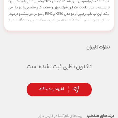
قیمت اقتصادی ایسوس می باشد که در سال 2019 رونمایی شد و با قیمت پایین
تر نسبت به سری Zenbook این شرکت وزن و سخت افزار مناسبی را نیز دارا می
باشد. این لپ تاپ ترکیبی از دو مدل X510 و R542 ایسوس می باشد و در دیگر
مناطق جهان با نام X512FL شناخته می شود. ضخامت این دستگاه کمتر از
20mm و وزن دستگاه 1.75Kg می باشد که اعدادی بسیار مناسب برای یک لپ
تاپ 15.6 اینچی میان رده محسوب می شوند و این لپ تاپ را به گزینه ای مناسب
برای کسانی که حمل و نقل زیادی با دستگاه خود دارند و صفحه نمایش بزرگ را
نیز مورد نیاز خود می دانند مبدل کرده است.
نظرات کاربران
به طور کلی سری Vivobook 15 ایسوس برای آن دسته از مشتریان طراحی
گردیده که لپ تاپ های سبک و با قیمت مناسب را در سبد خرید خود قرار داده
اند، در حقیقت این لپ تاپ با تلفیقی از دو مدل R542 و X510 هم سخت افزار
تاکنون نظری ثبت نشده است
قابل قبول و هم وزن مناسب و در عین حال کیفیت درخور توجهی را در خود جای
داده اند. طراحی جذاب این سری همراه با استفاده پلاستیک بسیار با کیفیت (که
در نگاه اول آن را با فلز اشتباه خواهید گرفت) در این لپ تاپ ها، باعث گردیده تا
افزودن دیدگاه
در دسته بندی Ultra Book های میان رده همواره رقیبی جدی برای دیگر شرکت
های تولید کننده لپ تاپ به شمار روند و با توجه به قیمت مناسب، مورد استقبال
مصرف کنندگان قرار بگیرند.
پس از معرفی لپ تاپ X510UF ایسوس در سال 2018 شرکت ایسوس برای
نسل بعد این دستگاه از زبان جدید طراحی خود در بخش لولا استفاده کرده
برندهای منتخب
برندهای نام‌آشنا در فارس بازار