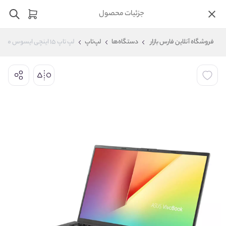
جزئیات محصول
فروشگاه آنلاین فارس بازار
دستگاه‌ها
لپ‌تاپ
لپ تاپ ۱۵ اینچی ایسوس مدل Asus VivoBook R564FL i7 10th 8G 1TB+128GB 2GB