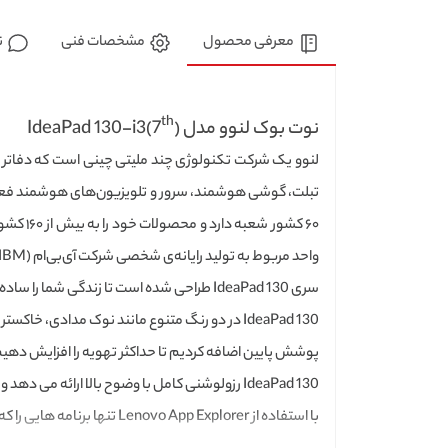
معرفی محصول
مشخصات فنی
ن
th
نوت بوک لنوو مدل (IdeaPad 130-i3(7
لنوو یک شرکت تکنولوژی چند ملیتی چینی است که دفاتر ا
واحد مربوط به تولید رایانه‌ی شخصی شرکت آی‌بی‌ام (IBM) ادغام شد و میزان سوددهی آن را افزایش داد.
سری IdeaPad 130 طراحی شده است تا زندگی شما را ساده تر کند. این سری از لپ تاپ های لنوو با طراحی جدیدی هم سو است.
IdeaPad 130 در دو رنگ متنوع مانند نوک مدا
پوشش پایین اضافه کردیم تا حداکثر تهویه را افزایش دهیم
IdeaPad 130 رزولوشنی کامل با وضوح بالا ارائه می دهد و دارای صفحه نمایش ضد نور است. هنگام تماشای فیلم، مرور وب و موارد دیگر، از وضوح بصری واقعی لذت خواهید برد.