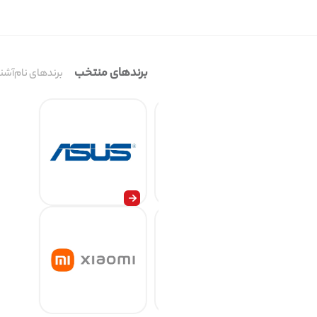
برندهای منتخب
برندهای نام‌آشنا
 آسان به فیلم ها و موارد دیگر IdeaPad 130 همراه با یک درایو دی وی دی مجهز شده است، بنابراین شما میتوان