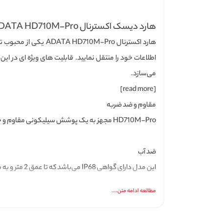
هارد دیسک اکسترنال ADATA HD710M-Pro
می‌سازد.
[read more]
مقاوم و ضد ضربه
HD710M-Pro مجهز به یک پوشش سیلیکونی مقاوم و جذب شوک می‌باشد که می تواند در مقابل ضربه ها ، افتادگی های روزمره مقاومت کند.
ضد آب
این مدل دارای گواهی IP68 می‌باشد که تا عمق 2 متر و به مدت 60 دقیقه ضد آب می‌باشد.
مطالعه ادامه متن....
فضای زیاد برای پشتیبان گیری