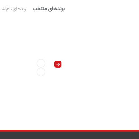
برندهای منتخب
برندهای نام‌آشنا
برای جابجایی این حجم از اطلاعات نیاز ب