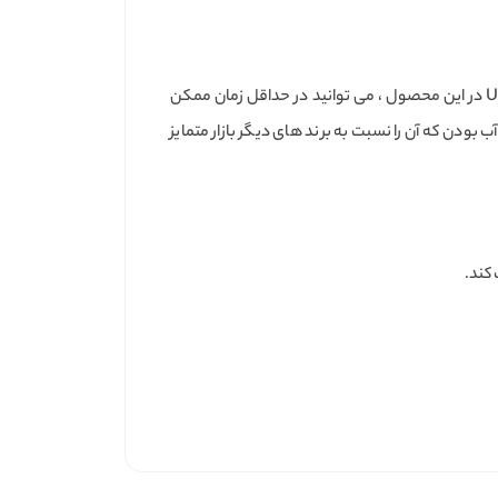
هارد اکسترنال ADATA HD710M-Pro یکی از محبوب ترین محصولات شرکت ADATA در بازار می باشد. بدلیل استفاده از پورت USB 3.2 در این محصول ، می توانید در حداقل زمان ممکن
ه است مانند ضد ضربه و ضد شوک و ضد آب بودن که آن را نسبت به برند های دیگر بازار متمایز
دیای زیادی را بر روی سیستم خود ذخیره کنید، ظرفیت شما محدود است. HD710M-Pro با حداکثر ظرفیت 2 ترابایت شما را پوشش داده است و آماده تهیه نسخه پشتیبان