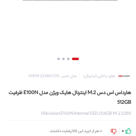
مدل نامبر:
HIKM.22280512G
هارد داخلی (اینترنال)
هارداس اس دس M.2 اینترنال هایک ویژن مدل E100N ظرفیت
512GB
Hikvision E100N Internal SSD 256GB M.2 2280
0
0 نفر از خرید این کالا رضایت داشتند.