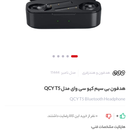
مدل نامبر:
11444
هدفون و هندزفری
هدفون بی سیم کیو سی وای مدل QCY T5
QCY T5 Bluetooth Headphone
0
0 نفر از خرید این کالا رضایت داشتند.
هایلایت مشخصات فنی: