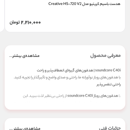
هدست باسیم کریتیو مدل Creative HS-720 V2
2,210,000
تومان
معرفی محصول
مشاهده‌ی بیشتر...
soundcore C40i | هدفون‌های گیره‌ای انعطاف‌پذیر و راحت
با هدفون‌های روباز نوآورانه ما، راحتی و صدای واضح و تأثیرگذار را تجربه کنید.
راحتی تنفس‌پذیر
با
هدفون‌های روباز soundcore C40i
از راحتی بی‌نظیر لذت ببرید. این
هدفون‌ها با طراحی گیره‌ای پایدار اما سبک، نهایت تنفس‌پذیری را ارائه می‌دهند
و به شما این امکان را می‌دهند که با آزادی کامل از موسیقی مورد علاقه خود
لذت ببرید.
مناسب و انعطاف‌پذیر
جزئیات فنی
مشاهده‌ی بیشتر ...