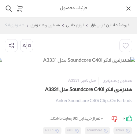
جزئیات محصول
فروشگاه آنلاین فارس بازار
لوازم جانبی
هدفون و هندزفری
هندزفری انکر Soundcore C40i مدل A3331
مدل نامبر:
A3331
هدفون و هندزفری
هندزفری انکر Soundcore C40i مدل A3331
Anker Soundcore C40i Clip-On Earbuds
0
0 نفر از خرید این کالا رضایت داشتند.
a3331
c40i
soundcore
anker