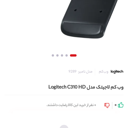
مدل نامبر:
9289
وب‌کم
وب کم لاجیتک مدل Logitech C310 HD
0
0 نفر از خرید این کالا رضایت داشتند.