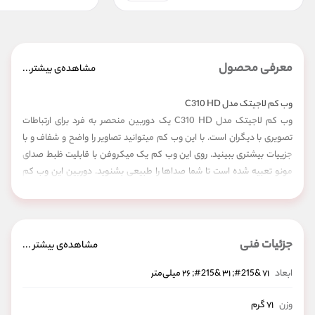
معرفی محصول
مشاهده‌ی بیشتر...
وب کم لاجیتک مدل C310 HD
وب کم لاجیتک مدل C310 HD یک دوربین منحصر به فرد برای ارتباطات
تصویری با دیگران است. با این وب کم میتوانید تصاویر را واضح و شفاف و با
جزییات بیشتری ببینید. روی این وب کم یک میکروفن با قابلیت ظبط صدای
مونو تعبیه شده است تا شما صداها را طبیعی بشنوید. دوربین این وب کم
حداکثر از کیفیت 720 HD با نرخ 30 فریم بر ثانیه پشتیبانی میکند که تصاویر
خیره کننده ای را ثبت میکند. میدان دید لنز آن نیز 60 درجه بوده و از قابلیت
Fixfocus نیز بهره برده است. این وب کم از طریق رابط USB 2.0 به سیستم های
کامپیوتری متصل میشود.
جزئیات فنی
مشاهده‌ی بیشتر ...
ابعاد
۷۱ &#215; ۳۱ &#215; ۲۶ میلی‌متر
وزن
۷۱ گرم