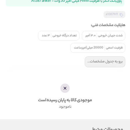
پاوربانک انکر با ظرفیت ۲۰۰۰۰ میلی آمپر 30 وات - A1387 anker
a1387h11
هایلایت مشخصات فنی:
شدت جریان خروجی
۳.۰ آمپر
تعداد درگاه خروجی
۳ عدد
ظرفیت اسمی
20000 میلی‌آمپرساعت
برو به جدول مشخصات...
موجودی کالا به پایان رسیده است
ناموجود