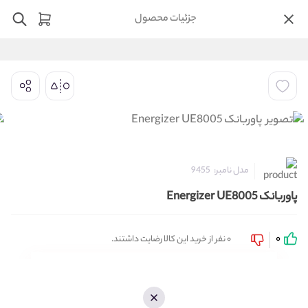
جزئیات محصول
مدل نامبر:
9455
پاوربانک Energizer UE8005
0
0 نفر از خرید این کالا رضایت داشتند.