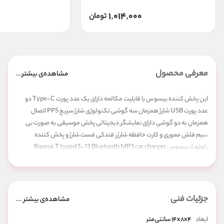
1,014,000
تومان
معرفی محصول
مشاهده‌ی بیشتر...
این پخش کننده بیسوس با قابلیت مکالمه دارای یک عدد پورت Type-C دو
عدد پورت USB شارژ همزمان سه گوشی تکنولوژی شارژ سریع PPS اتصال
همزمان به دو گوشی دارای نمایشگر دیجیتالی پخش موسیقی به صورت بی
سیم فلش مموری و کارت حافظه شارژر فندکی فست شارژ و پخش کننده
بلوتوث بیسوس Baseus T typed S-13 Bluetooth MP3 car charger
CCMT000101 شارژر فندکی فست شارژ و پخش کننده بلوتوث بیسوس
Baseus T typed S-13 Bluetooth MP3 car charger CCMT000101 یکی از
شارژرهای فندکی مدرن کمپانی بیسوس CCMT000101 می باشد. این
محصول امکان شارژ سریع گوشی را به شما می دهد و هم اینکه می توانید به
جزئیات فنی
مشاهده‌ی بیشتر ...
صورت بی سیم به موسیقی مورد علاقه تان با کیفیت بالا گوش دهید. شارژر
فندکی و پخش کننده بلوتوث CCMT000101 دارای دو درگاه USB که جریان و
ابعاد
۱۴x۸x۴ سانتی‌متر