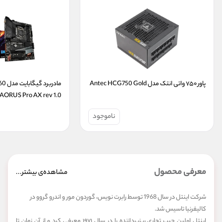
پاور ۷۵۰ واتی انتک مدل Antec HCG750 Gold
AORUS Pro AX rev 1.0
ناموجود
معرفی محصول
مشاهده‌ی بیشتر...
شرکت اینتل در سال 1968 توسط رابرت نویس، گوردون مور و اندرو گروو در
کالیفرنیا تاسیس شد.
اینتل اولین چیپ تجاری ریزپردازنده را در سال ۱۹۷۱ معرفی کرد و از آن زمان تا