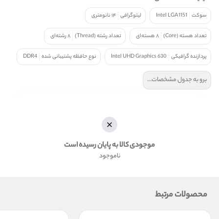
سوکت
Intel LGA1151
لیتوگرافی
۱۴ نانومتری
تعداد هسته (Core)
۸ هسته‌ای
تعداد رشته (Thread)
۸ رشته‌ای
پردازنده گرافیکی
Intel UHD Graphics 630
نوع حافظه پشتیبانی شده
DDR4
برو به جدول مشخصات...
موجودی کالا به پایان رسیده است
ناموجود
محصولات مرتبط