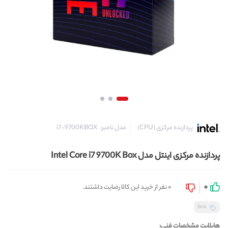
مدل نامبر:
i7-9700KBOX
پردازنده مرکزی (CPU)
پردازنده مرکزی اینتل مدل Intel Core i7 9700K Box
0
0 نفر از خرید این کالا رضایت داشتند.
box
هایلایت مشخصات فنی: