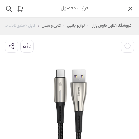
جزئیات محصول
فروشگاه آنلاین فارس بازار
لوازم جانبی
کابل و مبدل
کابل ۲ متری USB به Type-C بیسوس مدل Baseus Water Drop CATSD-N