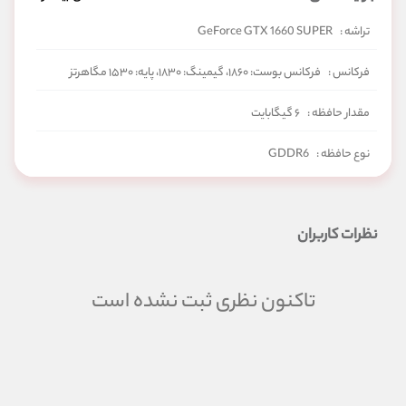
تراشه :
GeForce GTX 1660 SUPER
فرکانس :
فرکانس بوست: ۱۸۶۰، گیمینگ: ۱۸۳۰، پایه: ۱۵۳۰ مگاهرتز
مقدار حافظه :
۶ گیگابایت
نوع حافظه :
GDDR6
باس رابط :
۱۹۲ بیت
نظرات کاربران
HDMI:
یک عدد HDMI 2.0b
پورت USB Type-C :
ندارد
تاکنون نظری ثبت نشده است
رزولوشن تصویر :
۷۶۸۰ × ۴۳۲۰