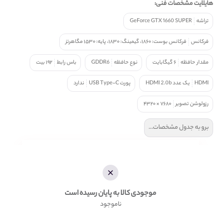
هایلایت مشخصات فنی:
تراشه
GeForce GTX 1660 SUPER
فرکانس
فرکانس بوست: ۱۸۶۰، گیمینگ: ۱۸۳۰، پایه: ۱۵۳۰ مگاهرتز
مقدار حافظه
۶ گیگابایت
نوع حافظه
GDDR6
باس رابط
۱۹۲ بیت
HDMI
یک عدد HDMI 2.0b
پورت USB Type-C
ندارد
رزولوشن تصویر
۷۶۸۰ × ۴۳۲۰
برو به جدول مشخصات...
موجودی کالا به پایان رسیده است
ناموجود