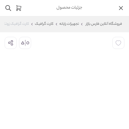
جزئیات محصول
فروشگاه آنلاین فارس بازار
تجهیزات رایانه
کارت گرافیک
کارت گرافیک زوتک مدل ng GeForce GTX 1660 Super AMP 6GB