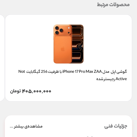
محصولات مرتبط
گوشی اپل  مدل iPhone 17 Pro Max ZAA با ظرفیت 256 گیگابایت  Not 
Active رجیستر شده
405,000,000
تومان
جزئیات فنی
مشاهده‌ی بیشتر ...