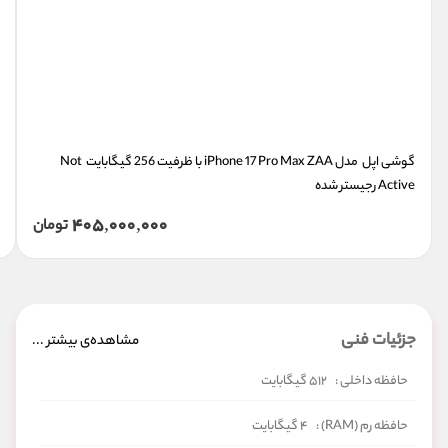
گوشی اپل  مدل iPhone 17 Pro Max ZAA با ظرفیت 256 گیگابایت  Not 
Active رجیستر شده
405,000,000
تومان
جزئیات فنی
مشاهده‌ی بیشتر ...
حافظه داخلی :
۵۱۲ گیگابایت
حافظه رم (RAM) :
۴ گیگابایت