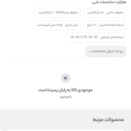
هایلایت مشخصات فنی:
حافظه داخلی
۱۲۸ گیگابایت
حافظه رم (RAM)
۴ گیگابایت
اندازه صفحه‌نمایش
۶.۱ اینچ
سایز باتری
۲۸۱۵ میلی‌آمپرساعت
شبکه‌های ارتباطی
2G
3G
4G/LTE
5G
برو به جدول مشخصات...
موجودی کالا به پایان رسیده است
ناموجود
محصولات مرتبط