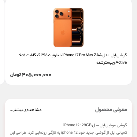
گوشی اپل  مدل iPhone 17 Pro Max ZAA با ظرفیت 256 گیگابایت  Not 
Active رجیستر شده
405,000,000
تومان
معرفی محصول
مشاهده‌ی بیشتر...
گوشی موبایل اپل مدل iPhone 12 128GB
کمپانی اپل از گوشی جدید خود iphone 12 به تازگی رونمایی کرد، طراحی این