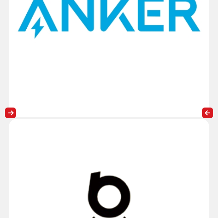
IOS
آیفون 12 از سیستم عامل IOS 14.1 استفاده میکند که سرعت و سبکی خاصی
به این گوشی بخشیده است، در کنار سخت افزار قدرتمند که شما را از راضی
میکند، سبکی، سرعت و رابط کاربری ساده سیستم عامل ios آن نیز شما را راضی
خواهد کرد تا به سمت سیستم عامل هایی نظیر اندروید و یا ویندوز فون نروید.
پردازنده
این گوشی از تراشه قدرتمند (Apple A14 Bionic (5nm بهره برده است که برای
تکمیل آن نیز 2 پردازنده مرکزی 2x3.1 GHz Firestorm + 4x1.8 GHz
Icestorm از نوع 64 بیتی به همراه پردازنده گرافیکی Apple 4 Core در آن
استفاده شده است.
حافظه
حافظه این دستگاه در سه مدل 64 و 128 و 256 گیگابایتی از نوع Nvme عرضه
کرده است که به همراه حافظه RAM 4 گیگابایتی این گوشی را تکمیل کرده
است.
باتری
باتری این دستگاه 2815 میلی آمپر است که میزان شارژ در حالت پخش موسیقی
حدود 65 ساعت و شارژ مکالمه آن به همراه استفاده مالتی مدیا و فیلم حدود 17
ساعت و شارژدهی آن در حالت تماشای فیلم با اینترنت 10 ساعت می باشد که اپل
در این سری از گوشی های خود از شارژ وایرلس استفاده کرده است که فناوری