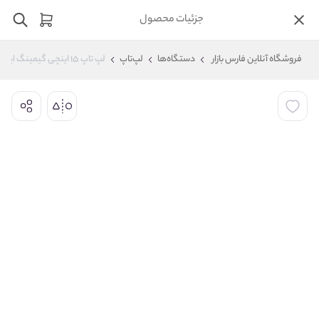
جزئیات محصول
فروشگاه آنلاین فارس بازار
دستگاه‌ها
لپ‌تاپ
لپ تاپ ۱۵ اینچی گیمینگ ایسوس مدل Asus TUF Gaming F15 FX507ZM i7 12th 16GB 1TB SSD 6GB 3060